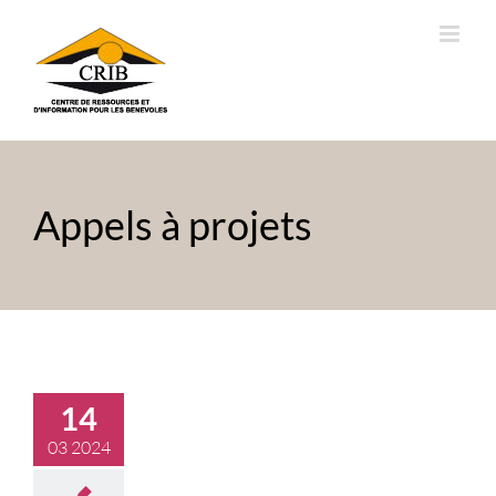
Passer
au
contenu
Appels à projets
14
03 2024