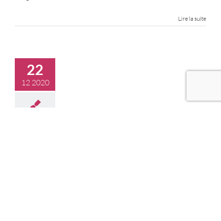
Lire la suite
22
12 2020
Initiative pour la solidarité
internationale (ISI)
22 décembre 2020
|
Actus
,
Appels à projets
Le ministère de l’Europe et des Affaires étrangères
(MEAE) a décidé de lancer une Initiative en faveur de la
solidarité internationale (ISI) en partenariat avec le