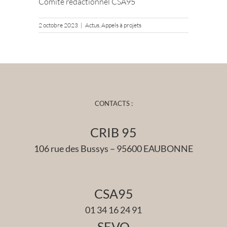
Comité rédactionnel
CSA95
2 octobre 2023
|
Actus
,
Appels à projets
CONTACTS :
CRIB 95
106 rue des Bussys – 95600 EAUBONNE
CSA95
01 34 16 24 91
SEVO