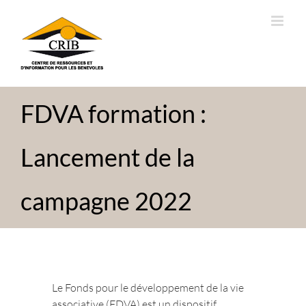
Passer
au
contenu
FDVA formation :
Lancement de la
campagne 2022
Le Fonds pour le développement de la vie
associative (FDVA) est un dispositif