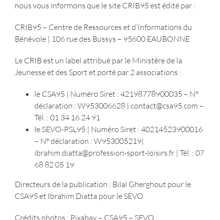
nous vous informons que le site CRIB95 est édité par :
CRIB95 – Centre de Ressources et d’Informations du
Bénévole | 106 rue des Bussys – 95600 EAUBONNE
Le CRIB est un label attribué par le Ministère de la
Jeunesse et des Sport et porté par 2 associations :
le CSA95 | Numéro Siret : 42198778900035 – N°
déclaration : W953006628 |
contact@csa95.com
–
Tél. : 01 34 16 24 91
le SEVO-PSL95 | Numéro Siret : 40214523900016
– N° déclaration : W953005219|
ibrahim.diatta@profession-sport-loisirs.fr
| Tél. : 07
68 82 05 19
Directeurs de la publication : Bilal Gherghout pour le
CSA95 et Ibrahim Diatta pour le SEVO
Crédits photos : Pixabay – CSA95 – SEVO